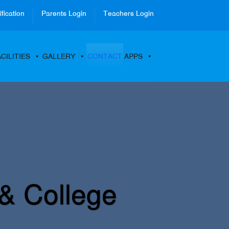
ification
Parents Login
Teachers Login
CILITIES
GALLERY
CONTACT
APPS
 & College