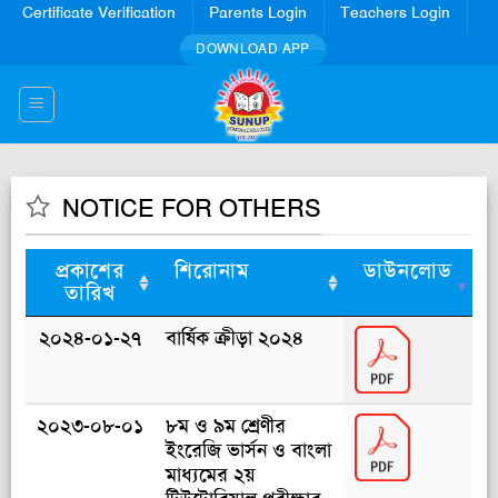
Skip
Certificate Verification
Parents Login
Teachers Login
to
DOWNLOAD APP
content
NOTICE FOR OTHERS
প্রকাশের
শিরোনাম
ডাউনলোড
তারিখ
২০২৪-০১-২৭
বার্ষিক ক্রীড়া ২০২৪
২০২৩-০৮-০১
৮ম ও ৯ম শ্রেণীর
ইংরেজি ভার্সন ও বাংলা
মাধ্যমের ২য়