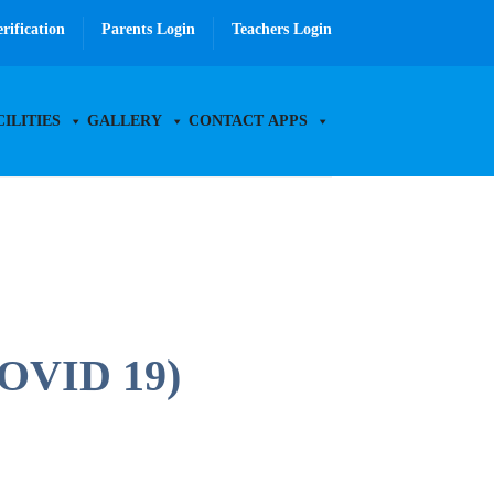
erification
Parents Login
Teachers Login
CILITIES
GALLERY
CONTACT
APPS
COVID 19)