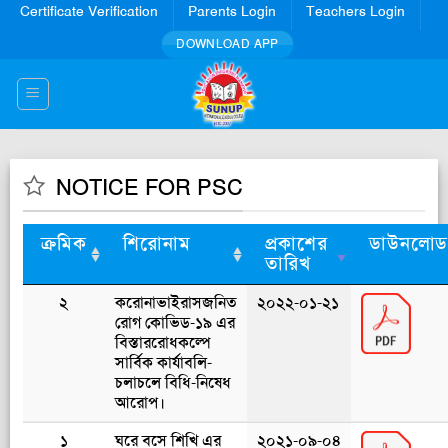
Skip
Certificate Verification
Parents Login
Teachers Login
to
DOWNLOAD APP
content
NOTICE FOR PSC
ক্রমিক
শিরোনাম
প্রকাশের
ডাউনলো
তারিখ
২
করোনাভাইরাসজনিত
২০২২-০১-২১
রোগ কোভিড-১৯ এর
বিস্তাররোধকল্পে
সার্বিক কার্যাবলি-
চলাচলে বিধি-নিষেধ
আরোপ।
১
ঘরে বসে শিখি এর
২০২১-০৯-০৪